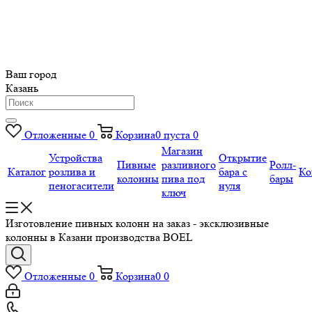
Ваш город
Казань
Отложенные
0
Корзина
0
пуста
0
Магазин
Устройства
Открытие
Пивные
разливного
Ролл-
Каталог
розлива и
бара с
Ко
колонны
пива под
бары
пеногасители
нуля
ключ
Изготовление пивных колонн на заказ - эксклюзивные
колонны в Казани производства BOEL
Отложенные
0
Корзина
0
0