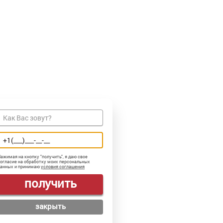
ажимая на кнопку "
получить
", я даю свое
огласие на обработку моих персональных
данных и принимаю
условия соглашения
получить
закрыть