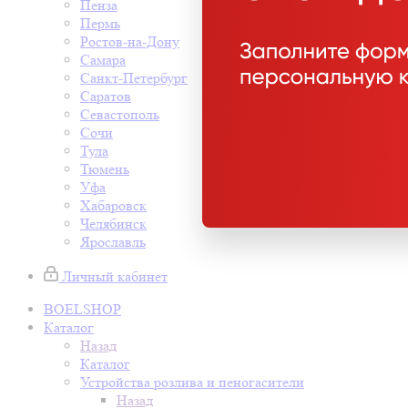
Пенза
Пермь
Ростов-на-Дону
Самара
Санкт-Петербург
Саратов
Севастополь
Сочи
Тула
Тюмень
Уфа
Хабаровск
Челябинск
Ярославль
Личный кабинет
BOELSHOP
Каталог
Назад
Каталог
Устройства розлива и пеногасители
Назад