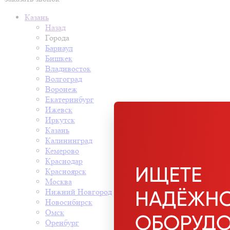
Казань
Назад
Города
Барнаул
Бишкек
Владивосток
Волгоград
Воронеж
Екатеринбург
Ижевск
Иркутск
Казань
Калининград
Кемерово
Краснодар
Красноярск
Москва
Нижний Новгород
Новосибирск
Омск
Оренбург