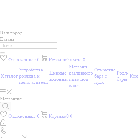
Ваш город
Казань
Отложенные
0
Корзина
0
пуста
0
Магазин
Устройства
Открытие
Пивные
разливного
Ролл-
Каталог
розлива и
бара с
Кон
колонны
пива под
бары
пеногасители
нуля
ключ
Магазины
Отложенные
0
Корзина
0
0