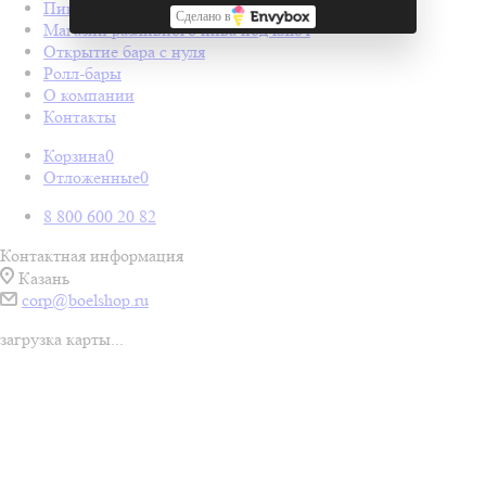
Пивные колонны
Сделано в
Магазин разливного пива под ключ
Открытие бара с нуля
Ролл-бары
О компании
Контакты
Корзина
0
Отложенные
0
8 800 600 20 82
Контактная информация
Казань
corp@boelshop.ru
загрузка карты...