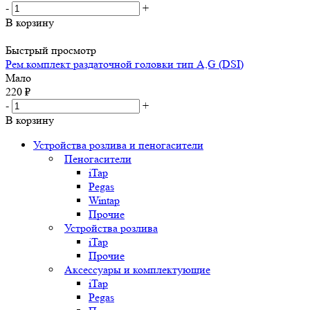
-
+
В корзину
Быстрый просмотр
Рем.комплект раздаточной головки тип A,G (DSI)
Мало
220
₽
-
+
В корзину
Устройства розлива и пеногасители
Пеногасители
iTap
Pegas
Wintap
Прочие
Устройства розлива
iTap
Прочие
Аксессуары и комплектующие
iTap
Pegas