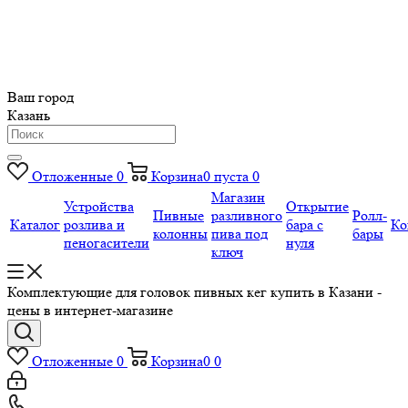
Ваш город
Казань
Отложенные
0
Корзина
0
пуста
0
Магазин
Устройства
Открытие
Пивные
разливного
Ролл-
Каталог
розлива и
бара с
Ко
колонны
пива под
бары
пеногасители
нуля
ключ
Комплектующие для головок пивных кег купить в Казани -
цены в интернет-магазине
Отложенные
0
Корзина
0
0