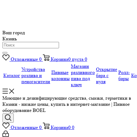
Ваш город
Казань
Отложенные
0
Корзина
0
пуста
0
Магазин
Устройства
Открытие
Пивные
разливного
Ролл-
Каталог
розлива и
бара с
Ко
колонны
пива под
бары
пеногасители
нуля
ключ
Моющие и дезинфицирующие средства, смазки, герметики в
Казани - низкие цены, купить в интернет-магазине | Пивное
оборудование BOEL
Отложенные
0
Корзина
0
0